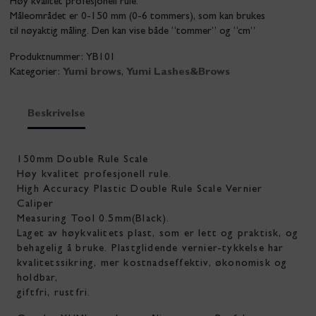
Høy kvalitet profesjonell rule.
Måleområdet er 0-150 mm (0-6 tommers), som kan brukes
til nøyaktig måling. Den kan vise både “tommer” og “cm”
Produktnummer:
YB101
Kategorier:
Yumi brows
,
Yumi Lashes&Brows
Beskrivelse
150mm Double Rule Scale
Høy kvalitet profesjonell rule.
High Accuracy Plastic Double Rule Scale Vernier
Caliper
Measuring Tool 0.5mm(Black).
Laget av høykvalitets plast, som er lett og praktisk, og
behagelig å bruke. Plastglidende vernier-tykkelse har
kvalitetssikring, mer kostnadseffektiv, økonomisk og
holdbar,
giftfri, rustfri.