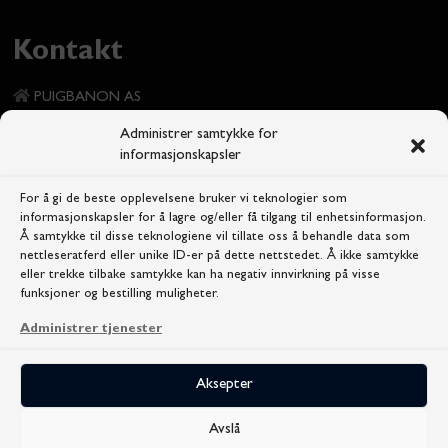
Kontakt
PUIGBANON AS
Kinoveien 7
Administrer samtykke for
1337 Sandvika
informasjonskapsler
+47 472 54 824
For å gi de beste opplevelsene bruker vi teknologier som
informasjonskapsler for å lagre og/eller få tilgang til enhetsinformasjon.
info@yumi.no
Å samtykke til disse teknologiene vil tillate oss å behandle data som
nettleseratferd eller unike ID-er på dette nettstedet. Å ikke samtykke
eller trekke tilbake samtykke kan ha negativ innvirkning på visse
funksjoner og bestilling muligheter.
Administrer tjenester
Aksepter
Personvernerklæring
Cookie Policy
Avslå
Salgsbetingelser
Kontakt oss