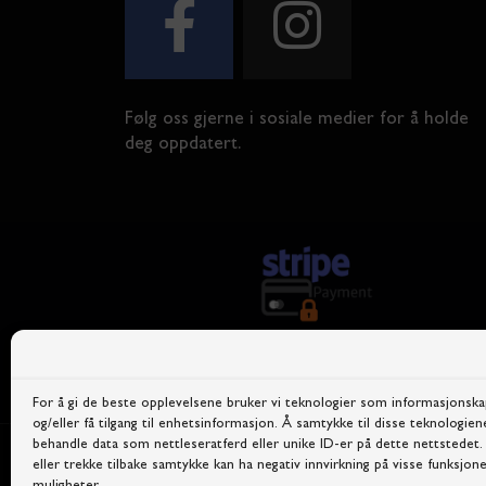
Følg oss gjerne i sosiale medier for å holde
deg oppdatert.
For å gi de beste opplevelsene bruker vi teknologier som informasjonskap
og/eller få tilgang til enhetsinformasjon. Å samtykke til disse teknologiene 
behandle data som nettleseratferd eller unike ID-er på dette nettstedet
eller trekke tilbake samtykke kan ha negativ innvirkning på visse funksjone
Personve