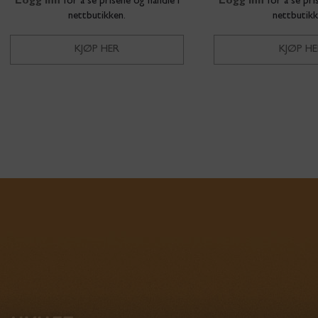
Logg inn
for å se prisene og handle i
Logg inn
for å se pri
nettbutikken.
nettbutikk
KJØP HER
KJØP HE