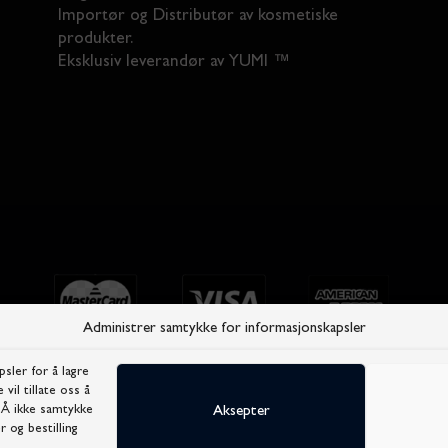
Importør og Distributør av kosmetiske
produkter.
Eksklusiv leverandør av YUMI ™
Administrer samtykke for informasjonskapsler
sler for å lagre
vil tillate oss å
. Å ikke samtykke
Aksepter
r og bestilling
rnerklæring
Cookie Policy
Salgsbetingelser
Ko