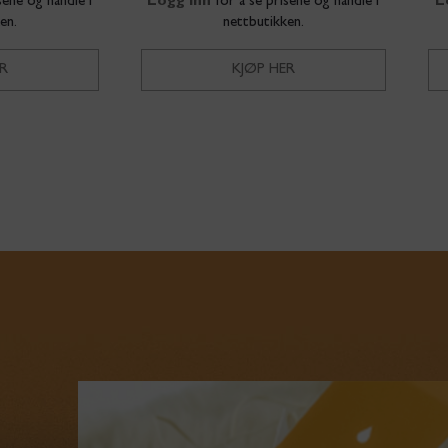
sene og handle i
Logg inn
for å se prisene og handle i
L
en.
nettbutikken.
R
KJØP HER