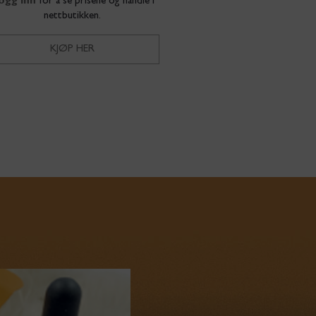
ogg inn
for å se prisene og handle i
nettbutikken.
KJØP HER