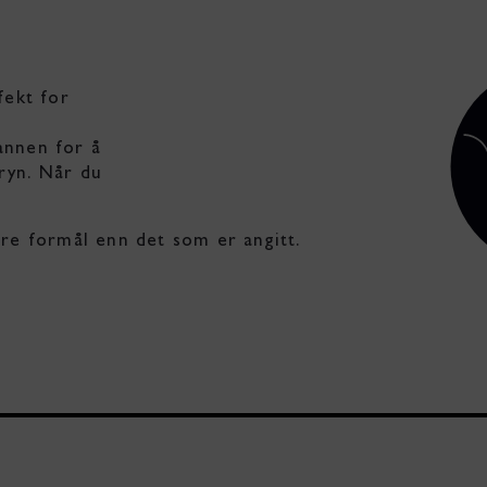
fekt for
annen for å
ryn. Når du
dre formål enn det som er angitt.