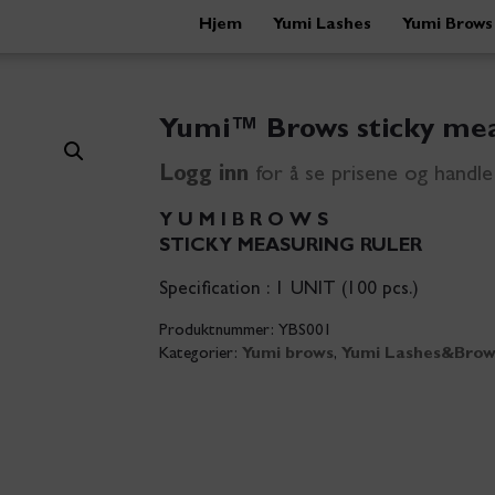
Hjem
Yumi Lashes
Yumi Brows
Yumi™ Brows sticky mea
Logg inn
for å se prisene og handle 
Y U M I B R O W S
STICKY MEASURING RULER
Specification : 1 UNIT (100 pcs.)
Produktnummer:
YBS001
Kategorier:
Yumi brows
,
Yumi Lashes&Brow