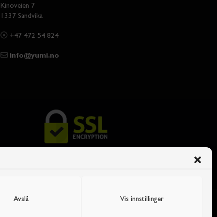
Kinoveien 7
1337 Sandvika
+47 472 54 824
info@yumi.no
Avslå
Vis innstillinger
ntakt oss