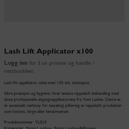
Lash Lift Applicator x100
Logg inn
for å se prisene og handle i
nettbutikken.
Lash lift-applikator, eske med 100 stk, skumspiss.
Sikre presisjon og hygiene i hver eneste vippeløft-behandling med
disse profesjonelle engangsapplikatorene fra Yumi Lashes. Dette er
et essensielt verktøy for nøyaktig påføring av vippeløft-produkter
som lotions, farge eller keratinserum.
Produktnummer:
YL025
Kategorier:
Yumi Lashes
,
Yumi Lashes&Brows