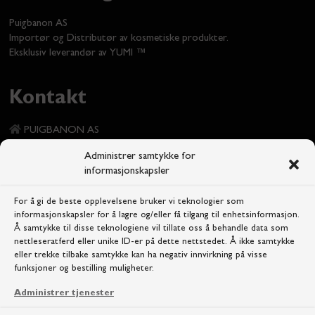
Puigbanon AS
Importør og Distributør av kosmetiske produkter.
Eksklusiv leverandør av YUMI ™
Kontakt
PUIGBANON AS
Kinoveien 7
Administrer samtykke for
1337 Sandvika
informasjonskapsler
+47 472 54 824
For å gi de beste opplevelsene bruker vi teknologier som
informasjonskapsler for å lagre og/eller få tilgang til enhetsinformasjon.
info@yumi.no
Å samtykke til disse teknologiene vil tillate oss å behandle data som
nettleseratferd eller unike ID-er på dette nettstedet. Å ikke samtykke
eller trekke tilbake samtykke kan ha negativ innvirkning på visse
funksjoner og bestilling muligheter.
Administrer tjenester