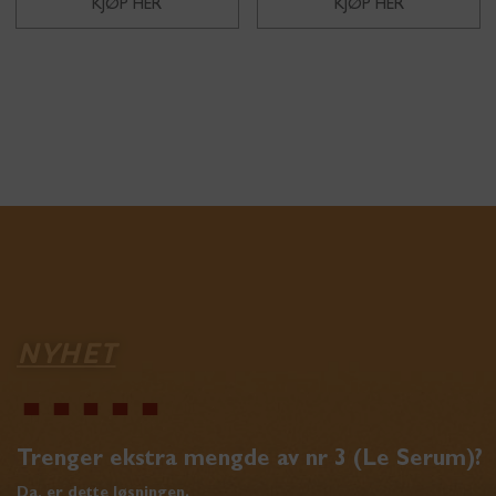
KJØP HER
KJØP HER
NYHET
Trenger ekstra mengde av nr 3 (Le Serum)?
Da, er dette løsningen.