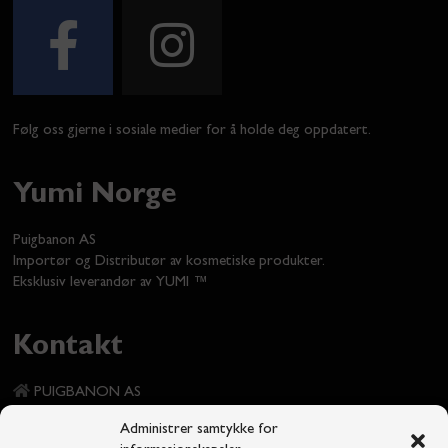
Følg oss gjerne i sosiale medier for å holde deg oppdatert.
Yumi Norge
Puigbanon AS
Importør og Distributør av kosmetiske produkter.
Eksklusiv leverandør av YUMI ™
Kontakt
PUIGBANON AS
Kinoveien 7
Administrer samtykke for
1337 Sandvika