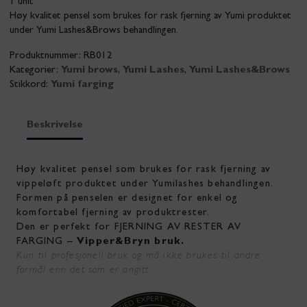
1 unit
Høy kvalitet pensel som brukes for rask fjerning av Yumi produktet
under Yumi Lashes&Brows behandlingen.
Produktnummer:
RB012
Kategorier:
Yumi brows
,
Yumi Lashes
,
Yumi Lashes&Brows
Stikkord:
Yumi farging
Beskrivelse
Høy kvalitet pensel som brukes for rask fjerning av
vippeløft produktet under Yumilashes behandlingen.
Formen på penselen er designet for enkel og
komfortabel fjerning av produktrester.
Den er perfekt for FJERNING AV RESTER AV
FARGING –
Vipper&Bryn bruk.
Kun til profesjonell bruk og må ikke brukes til andre
formål enn det som er angitt.