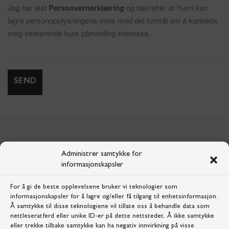
Jeg har lest
Personvernerklæring
og bekrefter at Yumi kan
lagre personopplysningene mine med det formål om å kontakte
meg vedrørende kurs påmelding interesse.
Administrer samtykke for
Våre kurs - YUMI AKADEMI
informasjonskapsler
For å gi de beste opplevelsene bruker vi teknologier som
informasjonskapsler for å lagre og/eller få tilgang til enhetsinformasjon.
Å samtykke til disse teknologiene vil tillate oss å behandle data som
nettleseratferd eller unike ID-er på dette nettstedet. Å ikke samtykke
GRUNNKURS
eller trekke tilbake samtykke kan ha negativ innvirkning på visse