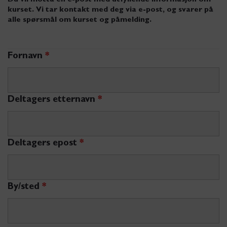
Du vil motta en e-post med utfyllende informasjon om
kurset. Vi tar kontakt med deg via e-post, og svarer på
alle spørsmål om kurset og påmelding.
Fornavn
*
Deltagers etternavn
*
Deltagers epost
*
By/sted
*