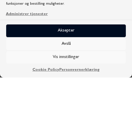
funksjoner og bestilling muligheter.
Administrer tjenester
Aksepter
Avslå
Vis innstillinger
Cookie Policy
Personvernerklæring
MER INFO
GRUNNKURS